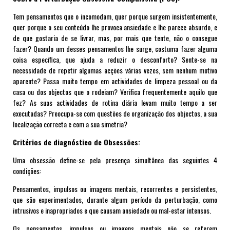
Tem pensamentos que o incomodam, quer porque surgem insistentemente,
quer porque o seu conteúdo lhe provoca ansiedade e lhe parece absurdo, e
de que gostaria de se livrar, mas, por mais que tente, não o consegue
fazer? Quando um desses pensamentos lhe surge, costuma fazer alguma
coisa específica, que ajuda a reduzir o desconforto? Sente-se na
necessidade de repetir algumas acções várias vezes, sem nenhum motivo
aparente? Passa muito tempo em actividades de limpeza pessoal ou da
casa ou dos objectos que o rodeiam? Verifica frequentemente aquilo que
fez? As suas actividades de rotina diária levam muito tempo a ser
executadas? Preocupa-se com questões de organização dos objectos, a sua
localização correcta e com a sua simetria?
Critérios de diagnóstico de Obsess
õ
es:
Uma obsessão define-se pela presença simultânea das seguintes 4
condições:
Pensamentos, impulsos ou imagens mentais, recorrentes e persistentes,
que são experimentados, durante algum período da perturbação, como
intrusivos e inapropriados e que causam ansiedade ou mal-estar intensos.
Os pensamentos, impulsos ou imagens mentais não se referem