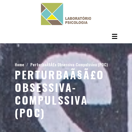
Home
PerturbaÃ§Ã£o Obsessiva-Compulssiva (POC)
PERTURBAÃ§Ã£O
OBSESSIVA-
COMPULSSIVA
(POC)